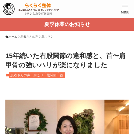
MENU
夏季休業のお知らせ
ホーム
患者さんの声
肩こり
15年続いた右股関節の違和感と、首〜肩
甲骨の強いハリが楽になりました
患者さんの声
肩こり
股関節
首